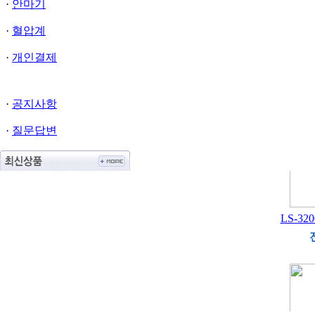
·
안마기
·
혈압계
·
개인결제
·
공지사항
·
질문답변
LS-320
AC-