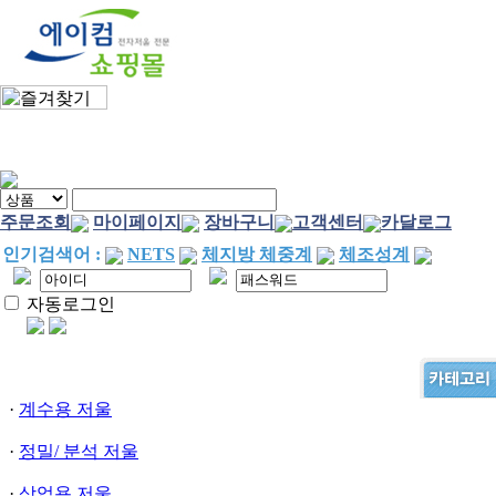
주문조회
마이페이지
장바구니
고객센터
카달로그
인기검색어 :
NETS
체지방 체중계
체조성계
자동로그인
·
계수용 저울
·
정밀/ 분석 저울
·
상업용 저울