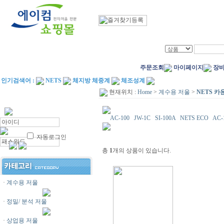
주문조회
마이페이지
장
인기검색어 :
NETS
체지방 체중계
체조성계
현재위치 :
Home
>
계수용 저울
>
NETS 카
AC-100
JW-1C
SI-100A
NETS ECO
AC
자동로그인
총
1
개의 상품이 있습니다.
·
계수용 저울
·
정밀/ 분석 저울
·
상업용 저울