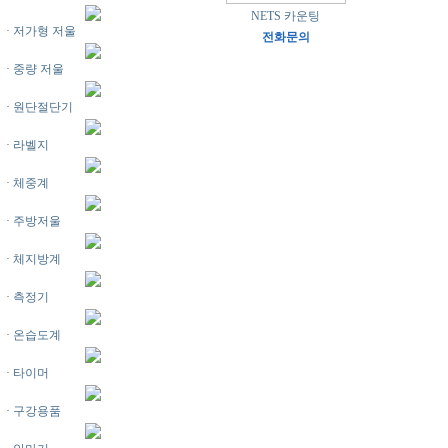
NETS 카운팅
·
저가형 저울
전화문의
·
중량 저울
·
원단절단기
·
라벨지
·
체중계
·
주방저울
·
체지방계
·
측정기
·
온습도계
·
타이머
·
구강용품