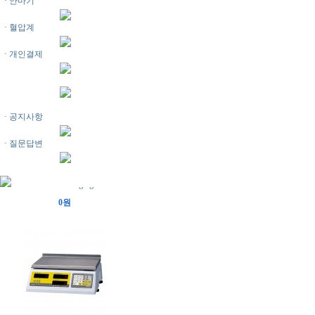
·
안마기
·
혈압계
·
개인결제
·
공지사항
·
질문답변
AC-100 20kg/1g
전화문의