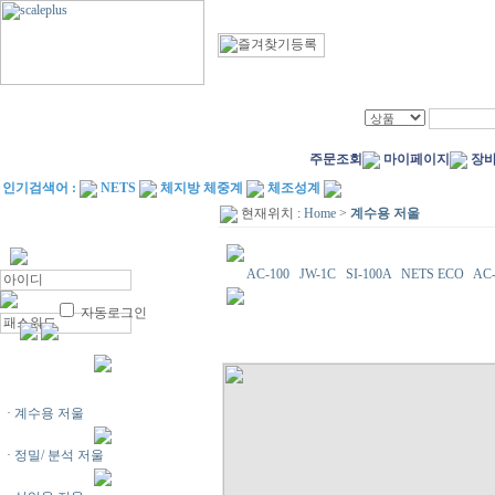
주문조회
마이페이지
장
인기검색어 :
NETS
체지방 체중계
체조성계
현재위치 :
Home
>
계수용 저울
AC-100
JW-1C
SI-100A
NETS ECO
AC
자동로그인
·
계수용 저울
·
정밀/ 분석 저울