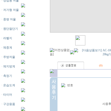
·
상업용 저울
·
저가형 저울
·
중량 저울
·
원단절단기
·
라벨지
·
체중계
·
주방저울
(
0
)
·
체지방계
·
측정기
·
온습도계
번호
·
타이머
사용후
·
구강용품